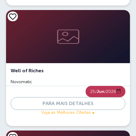
Well of Riches
Novomatic
25/
Jun
/2026
PARA MAIS DETALHES
Veja as Melhores Ofertas