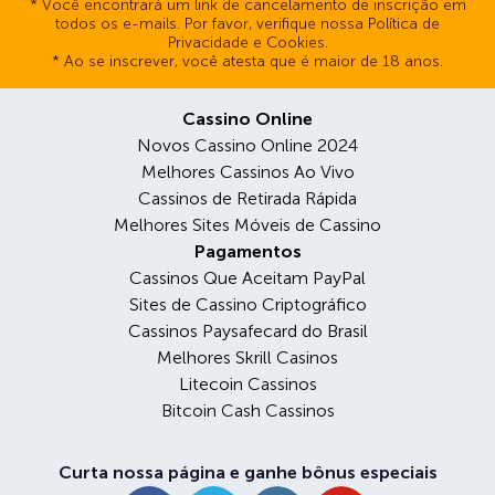
* Você encontrará um link de cancelamento de inscrição em
todos os e-mails. Por favor, verifique nossa Política de
Privacidade e Cookies.
* Ao se inscrever, você atesta que é maior de 18 anos.
Cassino Online
Novos Cassino Online 2024
Melhores Cassinos Ao Vivo
Cassinos de Retirada Rápida
Melhores Sites Móveis de Cassino
Pagamentos
Cassinos Que Aceitam PayPal
Sites de Cassino Criptográfico
Cassinos Paysafecard do Brasil
Melhores Skrill Casinos
Litecoin Cassinos
Bitcoin Cash Cassinos
Curta nossa página e ganhe bônus especiais