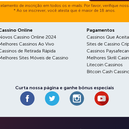
lamento de inscrição em todos os e-mails. Por favor, verifique nossa
* Ao se inscrever, você atesta que é maior de 18 anos.
Cassino Online
Pagamentos
Novos Cassino Online 2024
Cassinos Que Aceit
Melhores Cassinos Ao Vivo
Sites de Cassino Cri
Cassinos de Retirada Rápida
Cassinos Paysafecard
Melhores Sites Móveis de Cassino
Melhores Skrill Casi
Litecoin Cassinos
Bitcoin Cash Cassin
Curta nossa página e ganhe bônus especiais