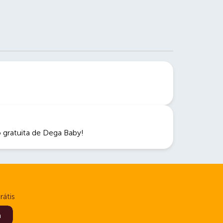
 gratuita de Dega Baby!
átis