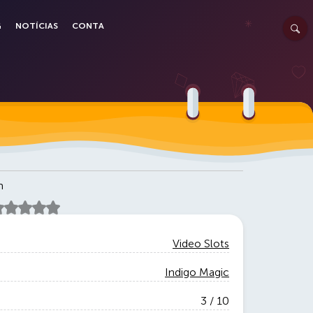
átis Sem Depósito
hores Casinos Online do Brasil
Bônus Sem Depósito
Casinos Criptográf
G
NOTÍCIAS
CONTA
as
Slots Clássicos
Login
Registro
 Bônus do Cassino 2024
odos de Pagamento Casino
Melhores Sites de C
m
Video Slots
Indigo Magic
3 / 10