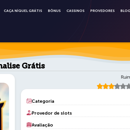
Rodadas Gr
Mel
CAÇA NÍQUEL GRÁTIS
BÔNUS
CASSINOS
PROVEDORES
BLO
Video Slots
Slots de Frut
Códigos de
Mét
alise Grátis
Rui
Categoria
Provedor de slots
Avaliação