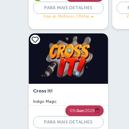
PARA MAIS DETALHES
Veja as Melhores Ofertas
V
Cross It!
Indigo Magic
09/
Jun
/2026
PARA MAIS DETALHES