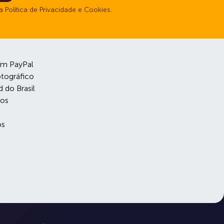
 Política de Privacidade e Cookies.
am PayPal
ptográfico
 do Brasil
nos
os