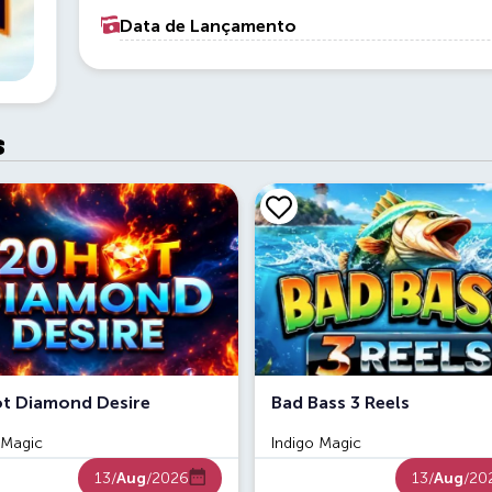
Data de Lançamento
s
t Diamond Desire
Bad Bass 3 Reels
 Magic
Indigo Magic
13/
Aug
/2026
13/
Aug
/20