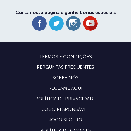
Curta nossa página e ganhe bônus especiais
TERMOS E CONDIÇÕES
PERGUNTAS FREQUENTES
SOBRE NÓS
RECLAME AQUI
POLÍTICA DE PRIVACIDADE
JOGO RESPONSÁVEL
JOGO SEGURO
POLÍTICA DE COOKIES