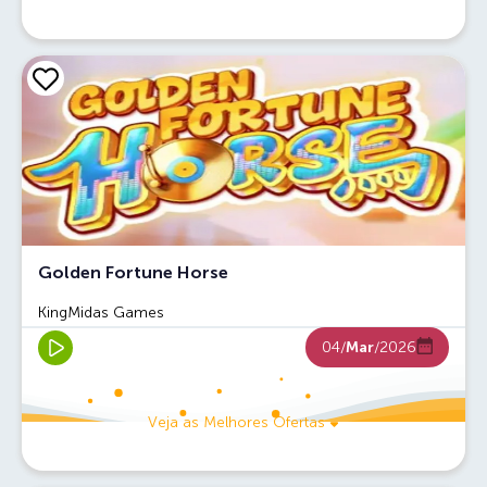
Golden Fortune Horse
KingMidas Games
04/
Mar
/2026
Veja as Melhores Ofertas