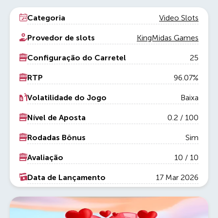
Categoria
Video Slots
Provedor de slots
KingMidas Games
Configuração do Carretel
25
RTP
96.07%
Volatilidade do Jogo
Baixa
Nível de Aposta
0.2
/
100
Rodadas Bônus
Sim
Avaliação
10 / 10
Data de Lançamento
17 Mar 2026