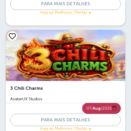
PARA MAIS DETALHES
Veja as Melhores Ofertas
3 Chili Charms
AvatarUX Studios
07/
Aug
/2026
PARA MAIS DETALHES
Veja as Melhores Ofertas