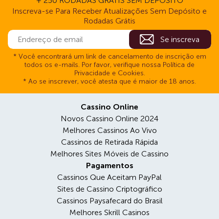
+ 250 RODADAS GRÁTIS SEM DEPÓSITO
Inscreva-se Para Receber Atualizações Sem Depósito e
Rodadas Grátis
* Você encontrará um link de cancelamento de inscrição em
todos os e-mails. Por favor, verifique nossa Política de
Privacidade e Cookies.
* Ao se inscrever, você atesta que é maior de 18 anos.
Cassino Online
Novos Cassino Online 2024
Melhores Cassinos Ao Vivo
Cassinos de Retirada Rápida
Melhores Sites Móveis de Cassino
Pagamentos
Cassinos Que Aceitam PayPal
Sites de Cassino Criptográfico
Cassinos Paysafecard do Brasil
Melhores Skrill Casinos