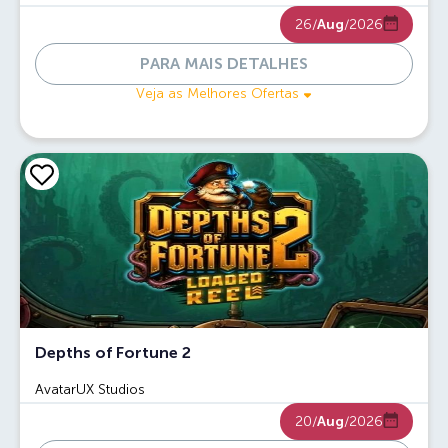
26/
Aug
/2026
PARA MAIS DETALHES
Veja as Melhores Ofertas
Depths of Fortune 2
AvatarUX Studios
20/
Aug
/2026