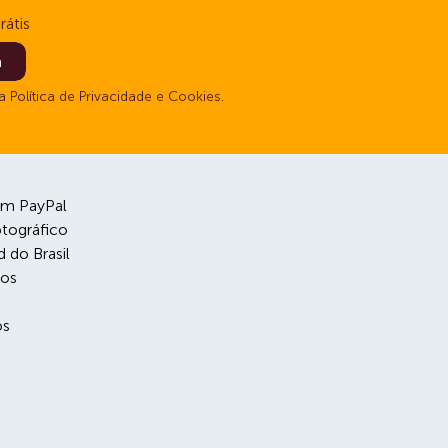
átis
 Política de Privacidade e Cookies.
am PayPal
ptográfico
 do Brasil
nos
os