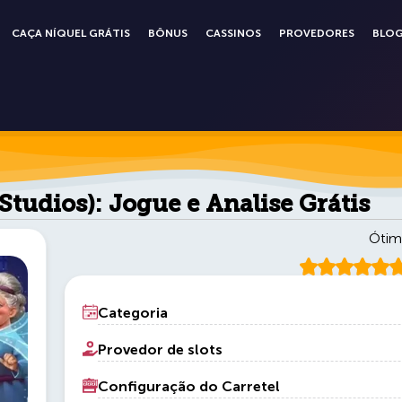
Rodadas Gr
Mel
CAÇA NÍQUEL GRÁTIS
BÔNUS
CASSINOS
PROVEDORES
BLO
Video Slots
Slots de Frut
Códigos de
Mét
Studios): Jogue e Analise Grátis
Óti
Categoria
Provedor de slots
Configuração do Carretel