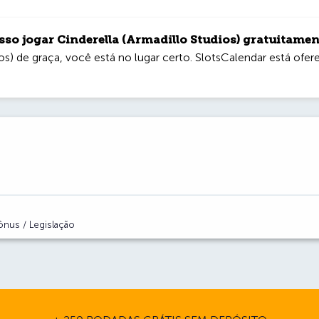
sso jogar Cinderella (Armadillo Studios) gratuitamen
ios) de graça, você está no lugar certo. SlotsCalendar está ofe
ônus / Legislação