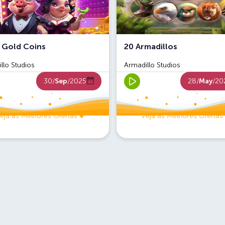
 Gold Coins
20 Armadillos
llo Studios
Armadillo Studios
30/
Sep
/2025
28/
May
/20
eja as Melhores Ofertas
Veja as Melhores Ofertas