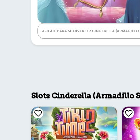
Slots Cinderella (Armadillo 