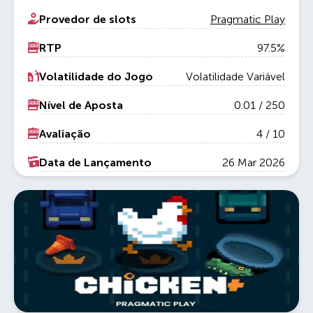
Provedor de slots
Pragmatic Play
RTP
97.5%
Volatilidade do Jogo
Volatilidade Variável
Nível de Aposta
0.01
/
250
Avaliação
4 / 10
Data de Lançamento
26 Mar 2026