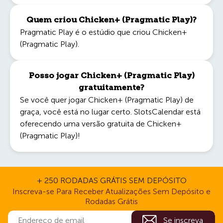
Quem criou Chicken+ (Pragmatic Play)?
Pragmatic Play é o estúdio que criou Chicken+
(Pragmatic Play).
Posso jogar Chicken+ (Pragmatic Play)
gratuitamente?
Se você quer jogar Chicken+ (Pragmatic Play) de
graça, você está no lugar certo. SlotsCalendar está
oferecendo uma versão gratuita de Chicken+
(Pragmatic Play)!
+ 250 RODADAS GRÁTIS SEM DEPÓSITO
Inscreva-se Para Receber Atualizações Sem Depósito e
Rodadas Grátis