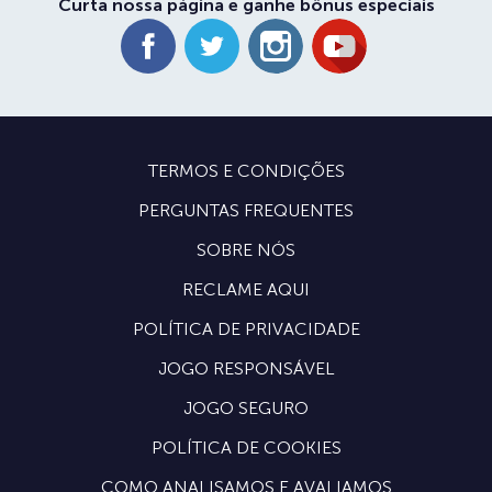
Curta nossa página e ganhe bônus especiais
TERMOS E CONDIÇÕES
PERGUNTAS FREQUENTES
SOBRE NÓS
RECLAME AQUI
POLÍTICA DE PRIVACIDADE
JOGO RESPONSÁVEL
JOGO SEGURO
POLÍTICA DE COOKIES
COMO ANALISAMOS E AVALIAMOS