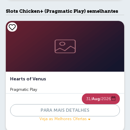
Slots Chicken+ (Pragmatic Play) semelhantes
Hearts of Venus
Pragmatic Play
31/
Aug
/2026
PARA MAIS DETALHES
Veja as Melhores Ofertas