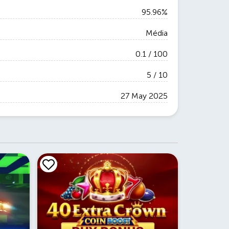
95.96%
Média
0.1
/
100
5 / 10
27 May 2025