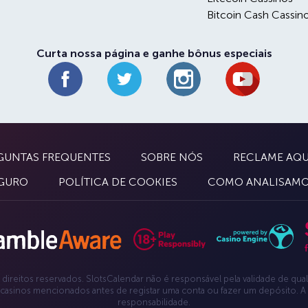
Bitcoin Cash Cassin
Curta nossa página e ganhe bônus especiais
GUNTAS FREQUENTES
SOBRE NÓS
RECLAME AQU
GURO
POLÍTICA DE COOKIES
COMO ANALISAMO
direitos reservados. SlotsCalendar não é responsável pela validade de qua
casinos mencionados antes de registar uma conta ou fazer um depósito. A
responsabilidade.