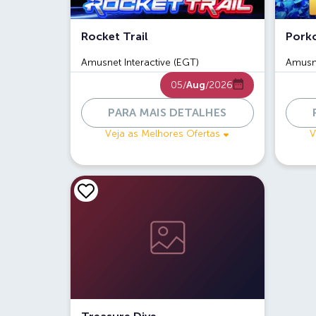
Rocket Trail
Porko
Amusnet Interactive (EGT)
Amusne
05/
Aug
/2026
PARA MAIS DETALHES
Veja as Melhores Ofertas
V