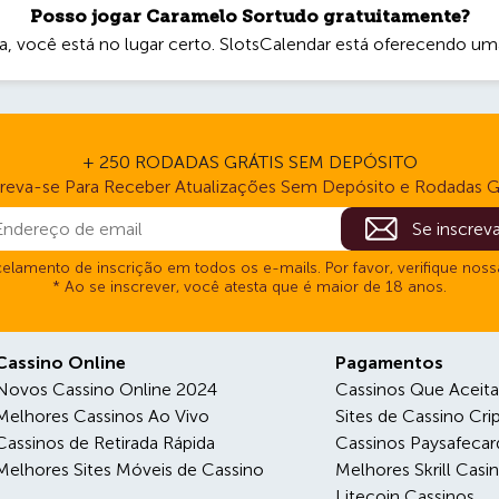
Posso jogar Caramelo Sortudo gratuitamente?
, você está no lugar certo. SlotsCalendar está oferecendo um
+ 250 RODADAS GRÁTIS SEM DEPÓSITO
creva-se Para Receber Atualizações Sem Depósito e Rodadas Gr
lamento de inscrição em todos os e-mails. Por favor, verifique nossa
* Ao se inscrever, você atesta que é maior de 18 anos.
Cassino Online
Pagamentos
Novos Cassino Online 2024
Cassinos Que Aceit
Melhores Cassinos Ao Vivo
Sites de Cassino Cri
Cassinos de Retirada Rápida
Cassinos Paysafecard
Melhores Sites Móveis de Cassino
Melhores Skrill Casi
Litecoin Cassinos