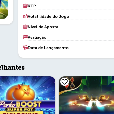
RTP
Volatilidade do Jogo
Nível de Aposta
Avaliação
Data de Lançamento
elhantes