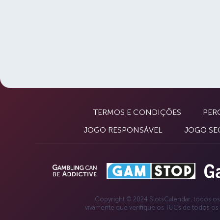
TERMOS E CONDIÇÕES
PER
JOGO RESPONSÁVEL
JOGO SE
Copyright © 2024 SlotsCalendar, todos os 
vivamente que verifique os T&Cs de todos os 