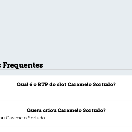
 Frequentes
Qual é o RTP do slot Caramelo Sortudo?
Quem criou Caramelo Sortudo?
iou Caramelo Sortudo.