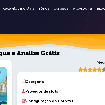
Rodadas Gr
Mel
CAÇA NÍQUEL GRÁTIS
BÔNUS
CASSINOS
PROVEDORES
BLO
Video Slots
Slots de Frut
Códigos de
Mét
ue e Analise Grátis
Médi
Categoria
Provedor de slots
Configuração do Carretel