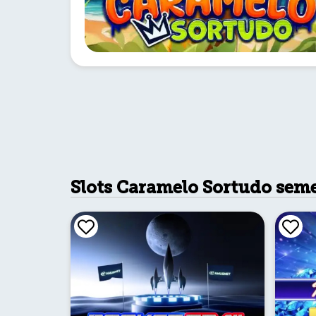
Slots Caramelo Sortudo sem