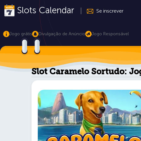
Slots
Calendar
Se inscrever
Jogo grátis
Divulgação de Anúncio
Jogo Responsável
Slot Caramelo Sortudo: Jog