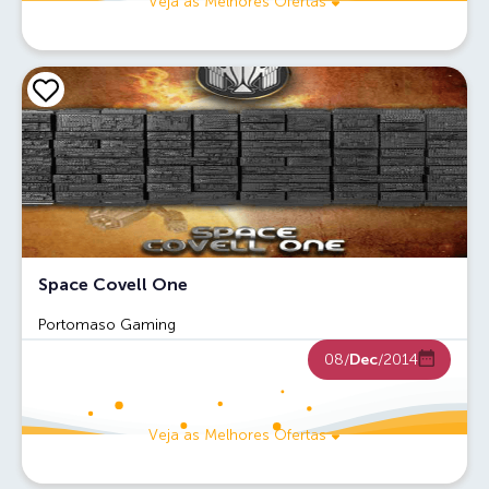
Veja as Melhores Ofertas
Space Covell One
Portomaso Gaming
08/
Dec
/2014
Veja as Melhores Ofertas