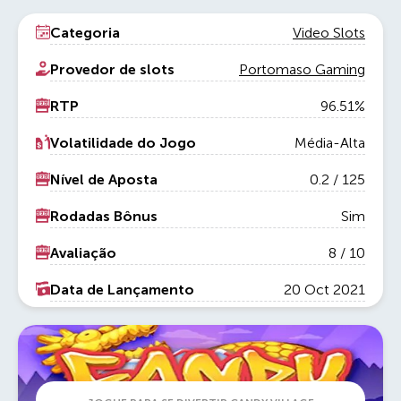
Categoria
Video Slots
Provedor de slots
Portomaso Gaming
RTP
96.51%
Volatilidade do Jogo
Média-Alta
Nível de Aposta
0.2
/
125
Rodadas Bônus
Sim
Avaliação
8 / 10
Data de Lançamento
20 Oct 2021