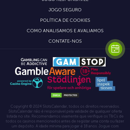
JOGO SEGURO
POLÍTICA DE COOKIES
COMO ANALISAMOS E AVALIAMOS
CONTATE-NOS
Copyright © 2024 SlotsCalendar, todos os direitos reservados.
SlotsCalendar não é responsável pela validade de qualquer oferta
listada no site. Recomendamos vivamente que verifique os T&Cs de
todos os casinos mencionados antes de registar uma conta ou fazer
um depósito. A idade mínima para jogar é 18 anos. Jogue com