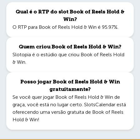
Qual é o RTP do slot Book of Reels Hold &
Win?
O RTP para Book of Reels Hold & Win é 95.97%.
Quem criou Book of Reels Hold & Win?
Slotopia é o estúdio que criou Book of Reels Hold
& Win.
Posso jogar Book of Reels Hold & Win
gratuitamente?
Se você quer jogar Book of Reels Hold & Win de
graça, você está no lugar certo. SlotsCalendar está
oferecendo uma versão gratuita de Book of Reels
Hold & Win!