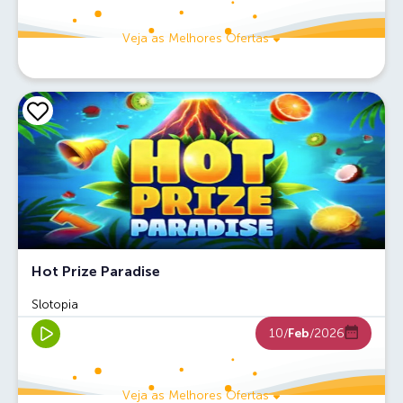
Veja as Melhores Ofertas
Hot Prize Paradise
Slotopia
10/
Feb
/2026
Veja as Melhores Ofertas