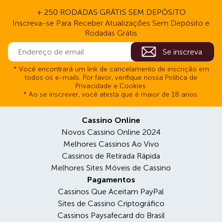
+ 250 RODADAS GRÁTIS SEM DEPÓSITO
Inscreva-se Para Receber Atualizações Sem Depósito e
Rodadas Grátis
* Você encontrará um link de cancelamento de inscrição em
todos os e-mails. Por favor, verifique nossa Política de
Privacidade e Cookies.
* Ao se inscrever, você atesta que é maior de 18 anos.
Cassino Online
Novos Cassino Online 2024
Melhores Cassinos Ao Vivo
Cassinos de Retirada Rápida
Melhores Sites Móveis de Cassino
Pagamentos
Cassinos Que Aceitam PayPal
Sites de Cassino Criptográfico
Cassinos Paysafecard do Brasil