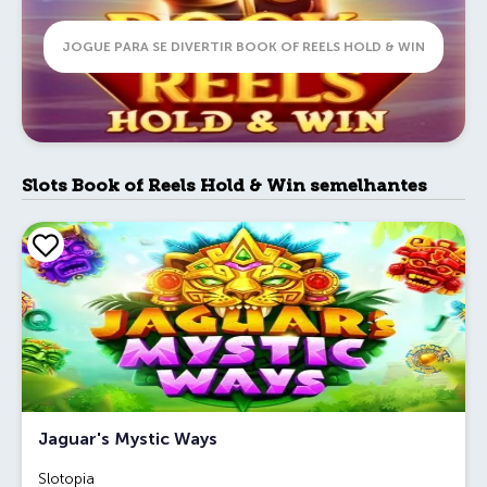
JOGUE PARA SE DIVERTIR BOOK OF REELS HOLD & WIN
Slots Book of Reels Hold & Win semelhantes
Jaguar's Mystic Ways
Slotopia