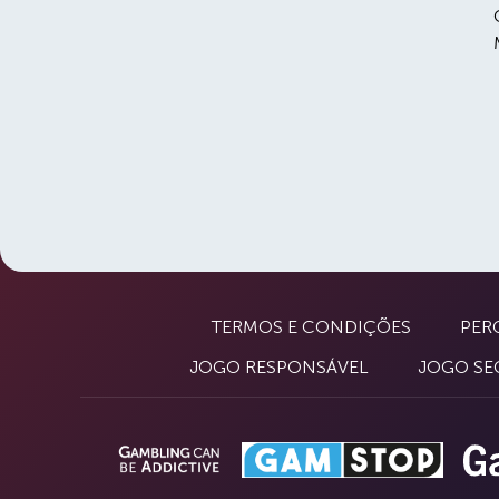
TERMOS E CONDIÇÕES
PER
JOGO RESPONSÁVEL
JOGO SE