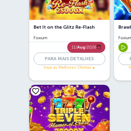
Bet It on the Glitz Re-Flash
Braw
Foxium
Foxiu
11/
Aug
/2026
PARA MAIS DETALHES
Veja as Melhores Ofertas
V