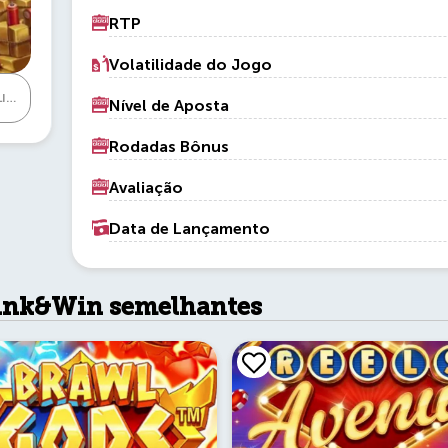
RTP
Volatilidade do Jogo
JOGUE PARA SE DIVERTIR BISONOUS FEVER ULTRA LINK&WIN
Nível de Aposta
Rodadas Bônus
Avaliação
Data de Lançamento
 Link&Win semelhantes