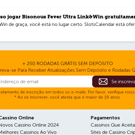
so jogar Bisonous Fever Ultra Link&Win gratuitame
&Win de graça, você está no lugar certo. SlotsCalendar está of
+ 250 RODADAS GRÁTIS SEM DEPÓSITO
creva-se Para Receber Atualizações Sem Depósito e Rodadas Gr
lamento de inscrição em todos os e-mails. Por favor, verifique nossa
* Ao se inscrever, você atesta que é maior de 18 anos.
Cassino Online
Pagamentos
Novos Cassino Online 2024
Cassinos Que Aceit
Melhores Cassinos Ao Vivo
Sites de Cassino Cri