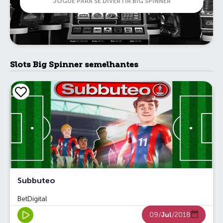
JOGUE PARA SE DIVERTIR BIG SPINNER
Slots Big Spinner semelhantes
Subbuteo
BetDigital
09/
Jul
/2018