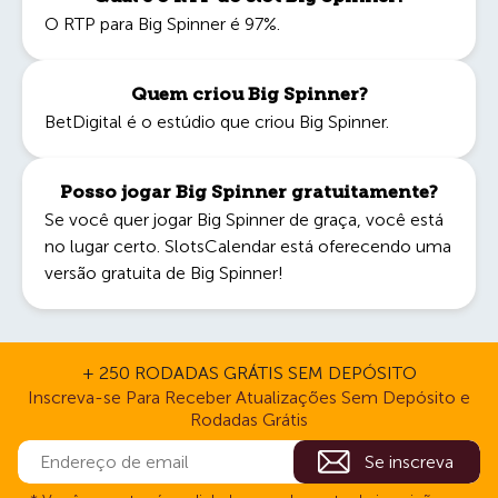
O RTP para Big Spinner é 97%.
Quem criou Big Spinner?
BetDigital é o estúdio que criou Big Spinner.
Posso jogar Big Spinner gratuitamente?
Se você quer jogar Big Spinner de graça, você está
no lugar certo. SlotsCalendar está oferecendo uma
versão gratuita de Big Spinner!
+ 250 RODADAS GRÁTIS SEM DEPÓSITO
Inscreva-se Para Receber Atualizações Sem Depósito e
Rodadas Grátis