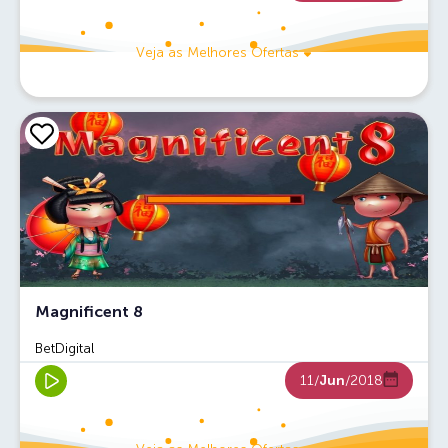
Veja as Melhores Ofertas
Magnificent 8
BetDigital
11/
Jun
/2018