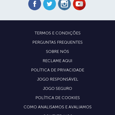
TERMOS E CONDIÇÕES
PERGUNTAS FREQUENTES
SOBRE NÓS
RECLAME AQUI
POLÍTICA DE PRIVACIDADE
JOGO RESPONSÁVEL
JOGO SEGURO
POLÍTICA DE COOKIES
COMO ANALISAMOS E AVALIAMOS