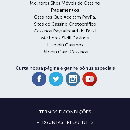
Melhores Sites Móveis de Cassino
Pagamentos
Cassinos Que Aceitam PayPal
Sites de Cassino Criptográfico
Cassinos Paysafecard do Brasil
Melhores Skrill Casinos
Litecoin Cassinos
Bitcoin Cash Cassinos
Curta nossa página e ganhe bônus especiais
TERMOS E CONDIÇÕES
PERGUNTAS FREQUENTES