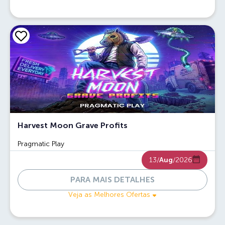
Harvest Moon Grave Profits
Pragmatic Play
13/
Aug
/2026
PARA MAIS DETALHES
Veja as Melhores Ofertas