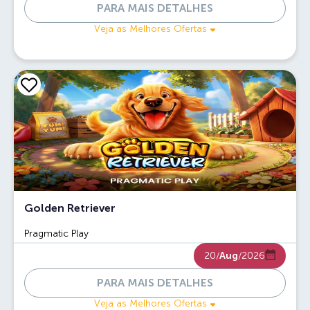
PARA MAIS DETALHES
Veja as Melhores Ofertas
Golden Retriever
Pragmatic Play
20/
Aug
/2026
PARA MAIS DETALHES
Veja as Melhores Ofertas