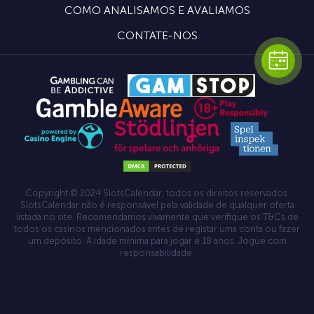
COMO ANALISAMOS E AVALIAMOS
CONTATE-NOS
Copyright © 2024 SlotsCalendar, todos os direitos reservados.
SlotsCalendar não é responsável pela validade de qualquer oferta
listada no site. Recomendamos vivamente que verifique os T&Cs de
todos os casinos mencionados antes de registar uma conta ou fazer
um depósito. A idade mínima para jogar é 18 anos. Jogue com
responsabilidade.