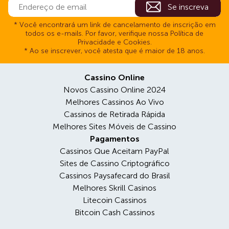
* Você encontrará um link de cancelamento de inscrição em
todos os e-mails. Por favor, verifique nossa Política de
Privacidade e Cookies.
* Ao se inscrever, você atesta que é maior de 18 anos.
Cassino Online
Novos Cassino Online 2024
Melhores Cassinos Ao Vivo
Cassinos de Retirada Rápida
Melhores Sites Móveis de Cassino
Pagamentos
Cassinos Que Aceitam PayPal
Sites de Cassino Criptográfico
Cassinos Paysafecard do Brasil
Melhores Skrill Casinos
Litecoin Cassinos
Bitcoin Cash Cassinos