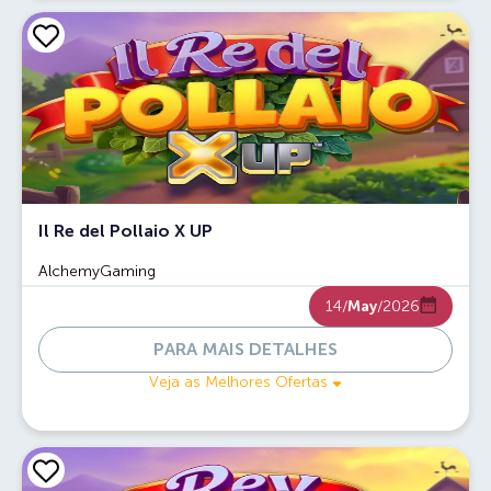
Il Re del Pollaio X UP
AlchemyGaming
14/
May
/2026
PARA MAIS DETALHES
Veja as Melhores Ofertas