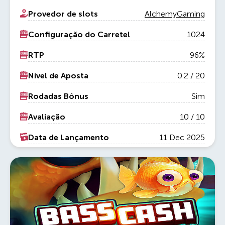
Provedor de slots
AlchemyGaming
Configuração do Carretel
1024
RTP
96%
Nível de Aposta
0.2
/
20
Rodadas Bônus
Sim
Avaliação
10 / 10
Data de Lançamento
11 Dec 2025