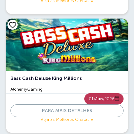
Veja as Melhores Ofertas
Bass Cash Deluxe King Millions
AlchemyGaming
01/
Jun
/2026
PARA MAIS DETALHES
Veja as Melhores Ofertas