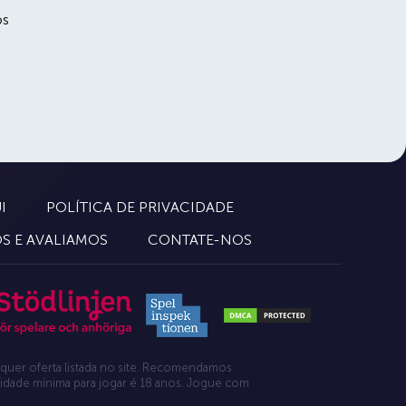
os
I
POLÍTICA DE PRIVACIDADE
S E AVALIAMOS
CONTATE-NOS
lquer oferta listada no site. Recomendamos
 idade mínima para jogar é 18 anos. Jogue com