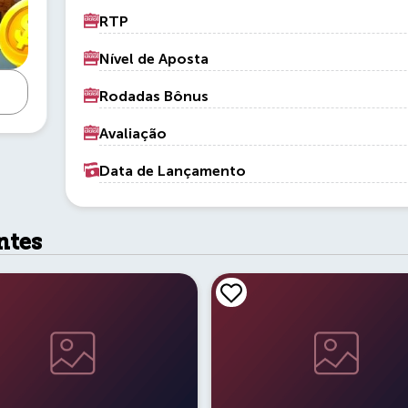
RTP
Nível de Aposta
Rodadas Bônus
Avaliação
Data de Lançamento
ntes