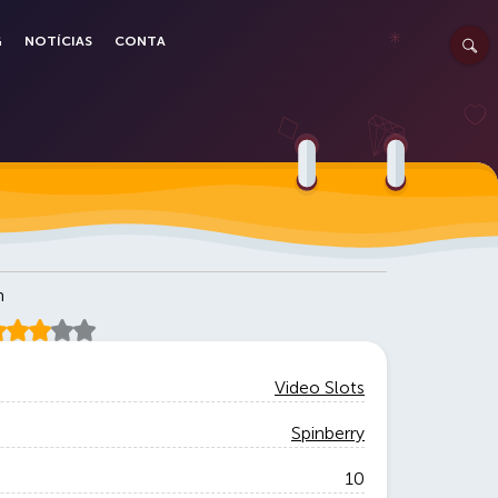
átis Sem Depósito
hores Casinos Online do Brasil
Bônus Sem Depósito
Casinos Criptográf
G
NOTÍCIAS
CONTA
as
Slots Clássicos
Login
Registro
 Bônus do Cassino 2024
odos de Pagamento Casino
Melhores Sites de C
m
Video Slots
Spinberry
10