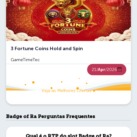
3 Fortune Coins Hold and Spin
GameTimeTec
21/
Apr
/2026
Veja as Melhores Ofertas
Badge of Ra Perguntas Frequentes
Qual é o RTP do slot Badge of Ra?