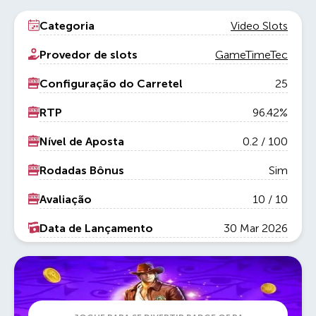
Categoria
Video Slots
Provedor de slots
GameTimeTec
Configuração do Carretel
25
RTP
96.42%
Nível de Aposta
0.2
/
100
Rodadas Bônus
Sim
Avaliação
10 / 10
Data de Lançamento
30 Mar 2026