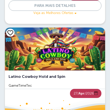
PARA MAIS DETALHES
Veja as Melhores Ofertas
Latino Cowboy Hold and Spin
GameTimeTec
27/
Apr
/2026