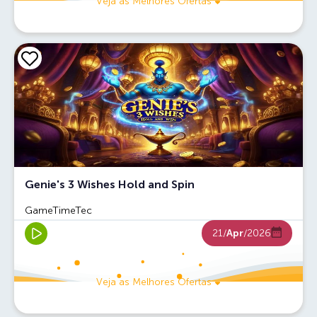
Veja as Melhores Ofertas
Genie's 3 Wishes Hold and Spin
GameTimeTec
21/
Apr
/2026
Veja as Melhores Ofertas