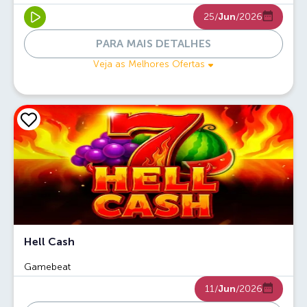
25/
Jun
/2026
PARA MAIS DETALHES
Veja as Melhores Ofertas
Hell Cash
Gamebeat
11/
Jun
/2026