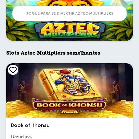
JOGUE PARA SE DIVERTIR AZTEC MULTIPLIERS
Slots Aztec Multipliers semelhantes
Book of Khonsu
Gamebeat