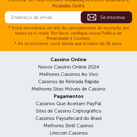
Rodadas Grátis
* Você encontrará um link de cancelamento de inscrição em
todos os e-mails. Por favor, verifique nossa Política de
Privacidade e Cookies.
* Ao se inscrever, você atesta que é maior de 18 anos.
Cassino Online
Novos Cassino Online 2024
Melhores Cassinos Ao Vivo
Cassinos de Retirada Rápida
Melhores Sites Móveis de Cassino
Pagamentos
Cassinos Que Aceitam PayPal
Sites de Cassino Criptográfico
Cassinos Paysafecard do Brasil
Melhores Skrill Casinos
Litecoin Cassinos