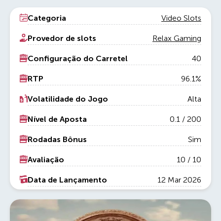
Categoria
Video Slots
Provedor de slots
Relax Gaming
Configuração do Carretel
40
RTP
96.1%
Volatilidade do Jogo
Alta
Nível de Aposta
0.1
/
200
Rodadas Bônus
Sim
Avaliação
10 / 10
Data de Lançamento
12 Mar 2026