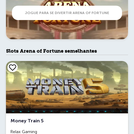
JOGUE PARA SE DIVERTIR ARENA OF FORTUNE
Slots Arena of Fortune semelhantes
Money Train 5
Relax Gaming