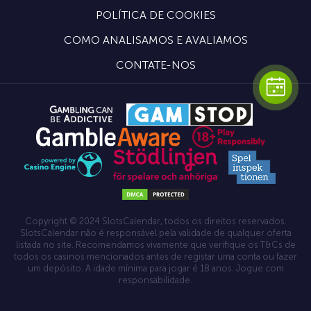
POLÍTICA DE COOKIES
COMO ANALISAMOS E AVALIAMOS
CONTATE-NOS
Copyright © 2024 SlotsCalendar, todos os direitos reservados.
SlotsCalendar não é responsável pela validade de qualquer oferta
listada no site. Recomendamos vivamente que verifique os T&Cs de
todos os casinos mencionados antes de registar uma conta ou fazer
um depósito. A idade mínima para jogar é 18 anos. Jogue com
responsabilidade.