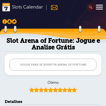
Slots
Calendar
Slot Arena of Fortune: Jogue e
Analise Grátis
JOGUE PARA SE DIVERTIR ARENA OF FORTUNE
Ótimo
Detalhes