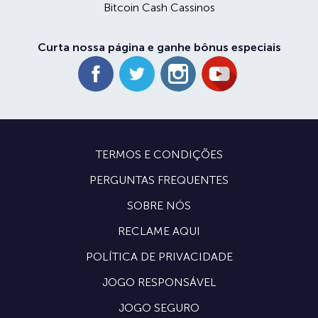
Bitcoin Cash Cassinos
Curta nossa página e ganhe bônus especiais
TERMOS E CONDIÇÕES
PERGUNTAS FREQUENTES
SOBRE NÓS
RECLAME AQUI
POLÍTICA DE PRIVACIDADE
JOGO RESPONSÁVEL
JOGO SEGURO