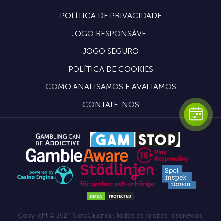
POLÍTICA DE PRIVACIDADE
JOGO RESPONSÁVEL
JOGO SEGURO
POLÍTICA DE COOKIES
COMO ANALISAMOS E AVALIAMOS
CONTATE-NOS
Copyright © 2024 SlotsCalendar, todos os direitos reservados.