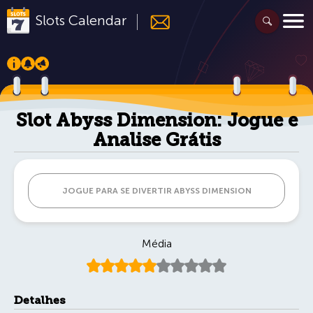
Slots
Calendar
Slot Abyss Dimension: Jogue e
Analise Grátis
JOGUE PARA SE DIVERTIR ABYSS DIMENSION
Média
Detalhes