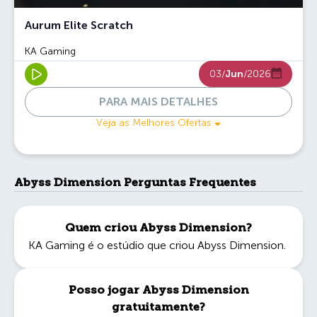
Aurum Elite Scratch
KA Gaming
03/
Jun
/2026
PARA MAIS DETALHES
Veja as Melhores Ofertas
Abyss Dimension Perguntas Frequentes
Quem criou Abyss Dimension?
KA Gaming é o estúdio que criou Abyss Dimension.
Posso jogar Abyss Dimension
gratuitamente?