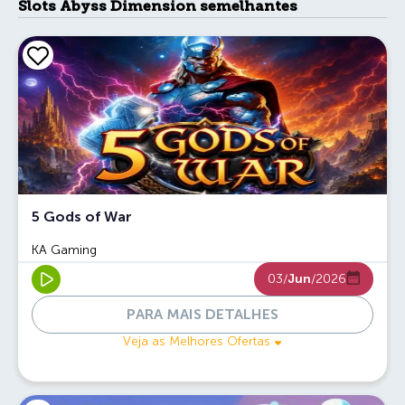
Slots Abyss Dimension semelhantes
5 Gods of War
KA Gaming
03/
Jun
/2026
PARA MAIS DETALHES
Veja as Melhores Ofertas