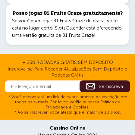
Posso jogar 81 Fruits Craze gratuitamente?
Se você quer jogar 81 Fruits Craze de graça, você
está no lugar certo. SlotsCalendar está oferecendo
uma versão gratuita de 81 Fruits Craze!
+ 250 RODADAS GRÁTIS SEM DEPÓSITO
Inscreva-se Para Receber Atualizações Sem Depósito e
Rodadas Grátis
* Você encontrará um link de cancelamento de inscrição em
todos os e-mails. Por favor, verifique nossa Política de
Privacidade e Cookies.
* Ao se inscrever, você atesta que é maior de 18 anos.
Cassino Online