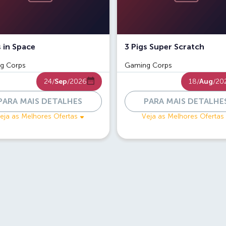
s in Space
3 Pigs Super Scratch
g Corps
Gaming Corps
24/
Sep
/2026
18/
Aug
/20
PARA MAIS DETALHES
PARA MAIS DETALHE
eja as Melhores Ofertas
Veja as Melhores Ofertas