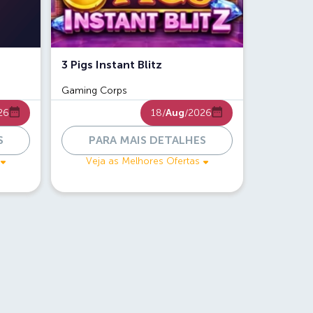
3 Pigs Instant Blitz
Gaming Corps
26
18/
Aug
/2026
S
PARA MAIS DETALHES
Veja as Melhores Ofertas