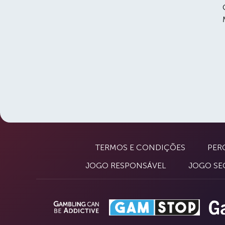
TERMOS E CONDIÇÕES
PER
JOGO RESPONSÁVEL
JOGO SE