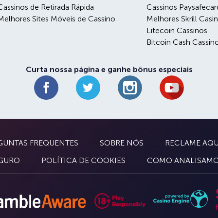
Cassinos de Retirada Rápida
Cassinos Paysafecard
Melhores Sites Móveis de Cassino
Melhores Skrill Casi
Litecoin Cassinos
Bitcoin Cash Cassin
Curta nossa página e ganhe bônus especiais
GUNTAS FREQUENTES
SOBRE NÓS
RECLAME AQU
GURO
POLÍTICA DE COOKIES
COMO ANALISAMO