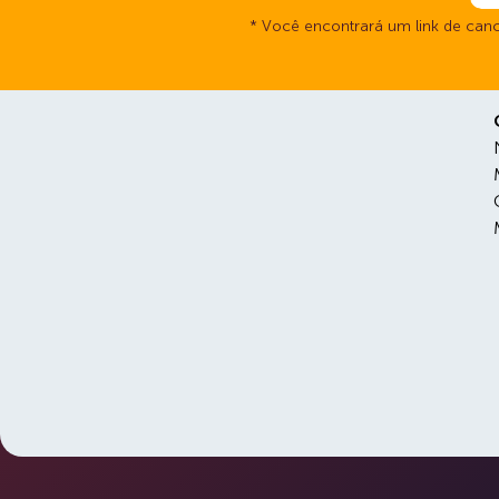
* Você encontrará um link de cance