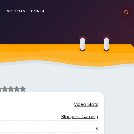
átis Sem Depósito
hores Casinos Online do Brasil
Bônus Sem Depósito
Casinos Criptográf
G
NOTÍCIAS
CONTA
as
Slots Clássicos
Login
Registro
 Bônus do Cassino 2024
odos de Pagamento Casino
Melhores Sites de C
m
Video Slots
Blueprint Gaming
5