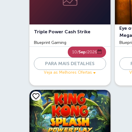
Eye o
Triple Power Cash Strike
Mega
Blueprint Gaming
Bluepr
10/
Sep
/2026
PARA MAIS DETALHES
Veja as Melhores Ofertas
V