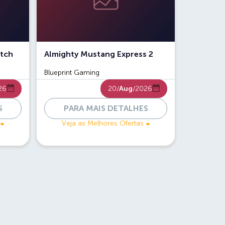
atch
Almighty Mustang Express 2
Blueprint Gaming
26
20/
Aug
/2026
S
PARA MAIS DETALHES
Veja as Melhores Ofertas