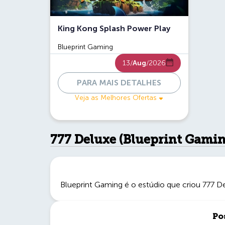
King Kong Splash Power Play
Blueprint Gaming
13/
Aug
/2026
PARA MAIS DETALHES
Veja as Melhores Ofertas
777 Deluxe (Blueprint Gami
Blueprint Gaming é o estúdio que criou 777 De
Po