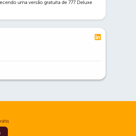
erecendo uma versão gratuita de 777 Deluxe
átis