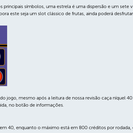
principais símbolos, uma estrela é uma dispersão e um sete v
a este seja um slot clássico de frutas, ainda poderá desfrutar
 do jogo, mesmo após a leitura de nossa revisão caça níquel 40 
ida, no botão de informações.
da em 40, enquanto o máximo está em 800 créditos por rodada