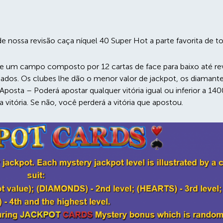
 nossa revisão caça níquel 40 Super Hot a parte favorita de to
e um campo composto por 12 cartas de face para baixo até rev
os. Os clubes lhe dão o menor valor de jackpot, os diamantes 
l. Aposta – Poderá apostar qualquer vitória igual ou inferior a 
a vitória. Se não, você perderá a vitória que apostou.