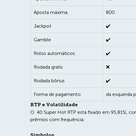
Aposta máxima.
800
Jackpot
✔️
Gamble
✔️
Rolos automáticos
✔️
Rodada gratis
❌
Rodada bônus
✔️
Forma de pagamento
da esquerda pa
RTP e Volatilidade
O 40 Super Hot RTP está fixado em 95,81%, cons
prêmios com frequência.
Símbolos