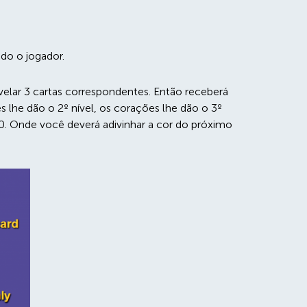
do o jogador.
elar 3 cartas correspondentes. Então receberá
lhe dão o 2º nível, os corações lhe dão o 3º
1400. Onde você deverá adivinhar a cor do próximo