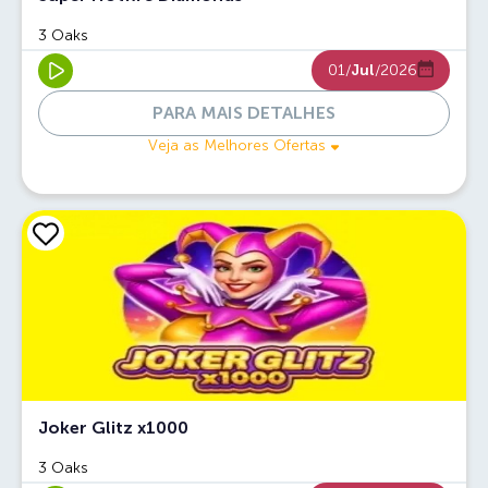
3 Oaks
01/
Jul
/2026
PARA MAIS DETALHES
Veja as Melhores Ofertas
Joker Glitz x1000
3 Oaks