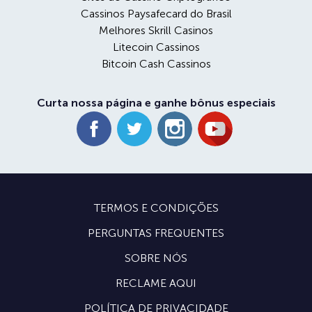
Cassinos Paysafecard do Brasil
Melhores Skrill Casinos
Litecoin Cassinos
Bitcoin Cash Cassinos
Curta nossa página e ganhe bônus especiais
TERMOS E CONDIÇÕES
PERGUNTAS FREQUENTES
SOBRE NÓS
RECLAME AQUI
POLÍTICA DE PRIVACIDADE