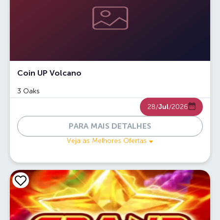
Coin UP Volcano
3 Oaks
28/
Jul
/2026
PARA MAIS DETALHES
Veja as Melhores Ofertas