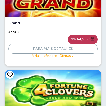
Grand
3 Oaks
22/
Jul
/2026
PARA MAIS DETALHES
Veja as Melhores Ofertas