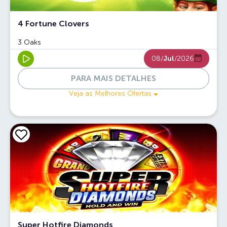
4 Fortune Clovers
3 Oaks
08/
Jul
/2026
PARA MAIS DETALHES
Veja as Melhores Ofertas
Super Hotfire Diamonds