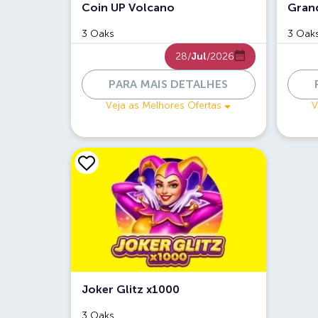
Coin UP Volcano
Gran
3 Oaks
3 Oak
28/
Jul
/2026
PARA MAIS DETALHES
Veja as Melhores Ofertas
V
Joker Glitz x1000
3 Oaks