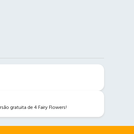
são gratuita de 4 Fairy Flowers!