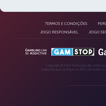
TERMOS E CONDIÇÕES
PER
JOGO RESPONSÁVEL
JOGO SE
Copyright © 2024 SlotsCalendar, todos os 
vivamente que verifique os T&Cs de todos os 