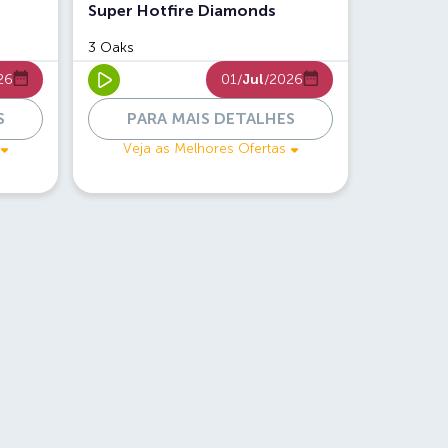
Super Hotfire Diamonds
3 Oaks
26
01/
Jul
/2026
S
PARA MAIS DETALHES
Veja as Melhores Ofertas