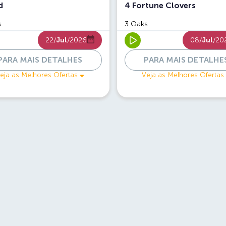
d
4 Fortune Clovers
s
3 Oaks
22/
Jul
/2026
08/
Jul
/20
PARA MAIS DETALHES
PARA MAIS DETALHE
eja as Melhores Ofertas
Veja as Melhores Ofertas