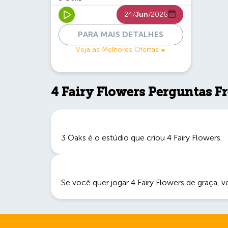
24/
Jun
/2026
PARA MAIS DETALHES
Veja as Melhores Ofertas
4 Fairy Flowers Perguntas F
3 Oaks é o estúdio que criou 4 Fairy Flowers.
Se você quer jogar 4 Fairy Flowers de graça, 