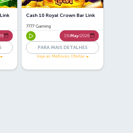
Link
Cash 10 Royal Crown Bar Link
7777 Gaming
26
19/
May
/2026
S
PARA MAIS DETALHES
Veja as Melhores Ofertas