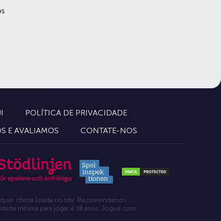
os
I
POLÍTICA DE PRIVACIDADE
S E AVALIAMOS
CONTATE-NOS
lquer oferta listada no site. Recomendamos
 idade mínima para jogar é 18 anos. Jogue com