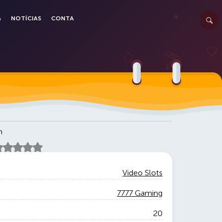
átis Sem Depósito
hores Casinos Online do Brasil
Bônus Sem Depósito
Casinos Criptográf
G
NOTÍCIAS
CONTA
as
Slots Clássicos
Login
Registro
 Bônus do Cassino 2024
odos de Pagamento Casino
Melhores Sites de C
m
Video Slots
7777 Gaming
20