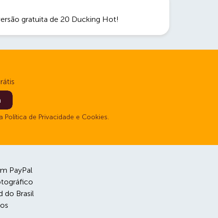
versão gratuita de 20 Ducking Hot!
átis
 Política de Privacidade e Cookies.
am PayPal
ptográfico
 do Brasil
nos