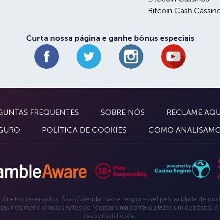
Bitcoin Cash Cassin
Curta nossa página e ganhe bônus especiais
GUNTAS FREQUENTES
SOBRE NÓS
RECLAME AQU
GURO
POLÍTICA DE COOKIES
COMO ANALISAMO
direitos reservados. SlotsCalendar não é responsável pela validade de qua
casinos mencionados antes de registar uma conta ou fazer um depósito. A
responsabilidade.