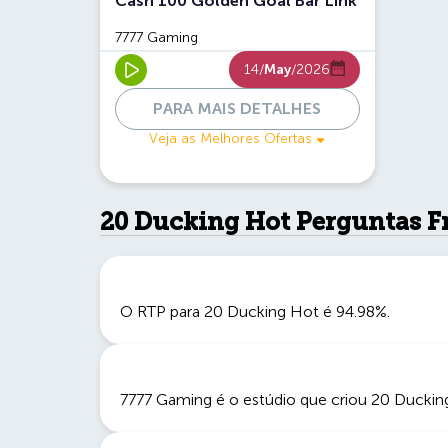
Cash 100 Golden Goal Bar Link
7777 Gaming
14/
May
/2026
PARA MAIS DETALHES
Veja as Melhores Ofertas
20 Ducking Hot Perguntas F
O RTP para 20 Ducking Hot é 94.98%.
7777 Gaming é o estúdio que criou 20 Duckin