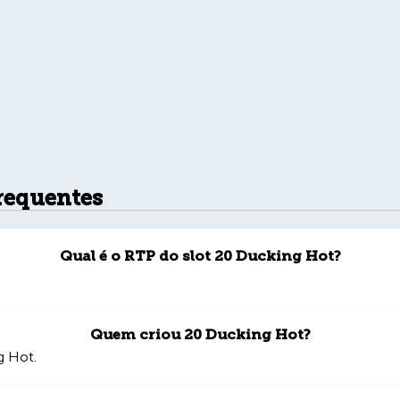
requentes
Qual é o RTP do slot 20 Ducking Hot?
Quem criou 20 Ducking Hot?
g Hot.