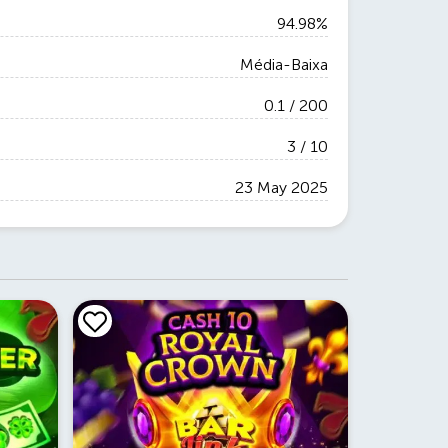
94.98%
Média-Baixa
0.1
/
200
3 / 10
23 May 2025