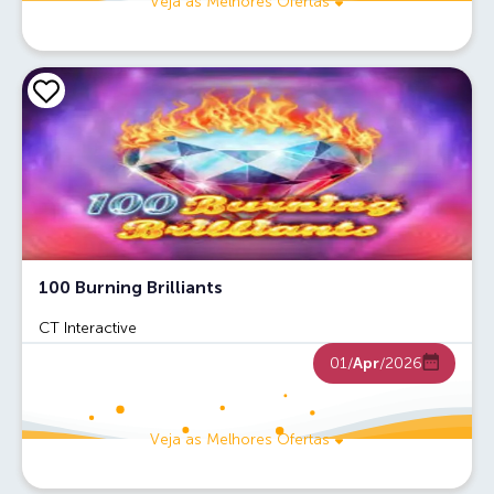
Veja as Melhores Ofertas
100 Burning Brilliants
CT Interactive
01/
Apr
/2026
Veja as Melhores Ofertas