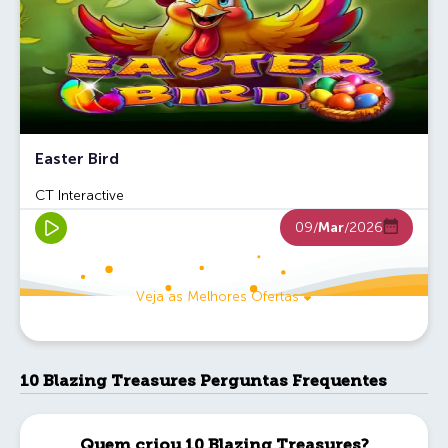
Easter Bird
CT Interactive
09/
Mar
/2026
Veja as Melhores Ofertas
10 Blazing Treasures Perguntas Frequentes
Quem criou 10 Blazing Treasures?