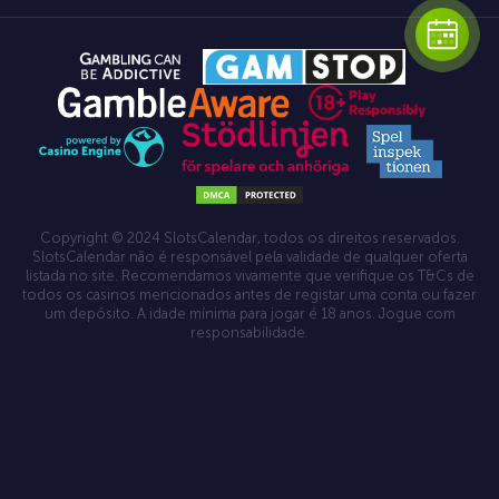
Copyright © 2024 SlotsCalendar, todos os direitos reservados.
SlotsCalendar não é responsável pela validade de qualquer oferta
listada no site. Recomendamos vivamente que verifique os T&Cs de
todos os casinos mencionados antes de registar uma conta ou fazer
um depósito. A idade mínima para jogar é 18 anos. Jogue com
responsabilidade.