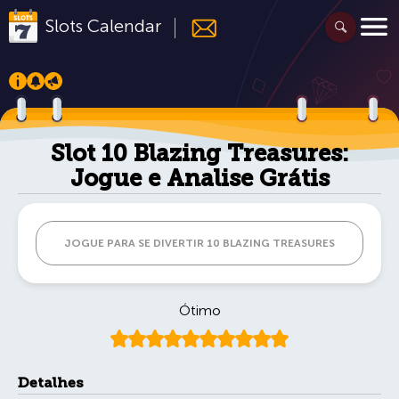
Slots
Calendar
Slot 10 Blazing Treasures:
Jogue e Analise Grátis
JOGUE PARA SE DIVERTIR 10 BLAZING TREASURES
Ótimo
Detalhes