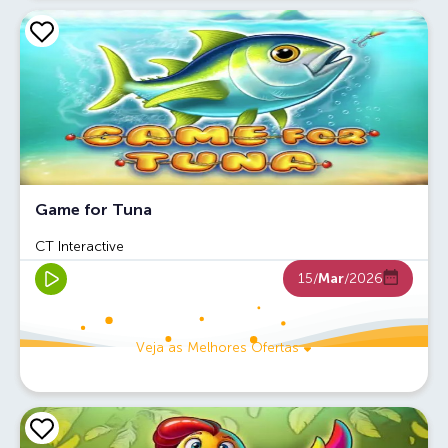
Game for Tuna
CT Interactive
15/
Mar
/2026
Veja as Melhores Ofertas