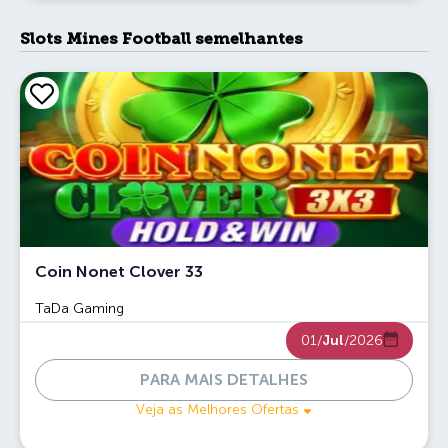
Slots Mines Football semelhantes
Coin Nonet Clover 33
TaDa Gaming
01/
Jul
/2026
PARA MAIS DETALHES
Veja as Melhores Ofertas