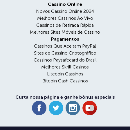
Cassino Online
Novos Cassino Online 2024
Melhores Cassinos Ao Vivo
Cassinos de Retirada Rápida
Melhores Sites Móveis de Cassino
Pagamentos
Cassinos Que Aceitam PayPal
Sites de Cassino Criptográfico
Cassinos Paysafecard do Brasil
Melhores Skrill Casinos
Litecoin Cassinos
Bitcoin Cash Cassinos
Curta nossa página e ganhe bônus especiais