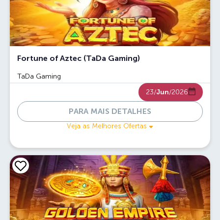
Fortune of Aztec (TaDa Gaming)
TaDa Gaming
23/
Jun
/2026
PARA MAIS DETALHES
Veja as Melhores Ofertas